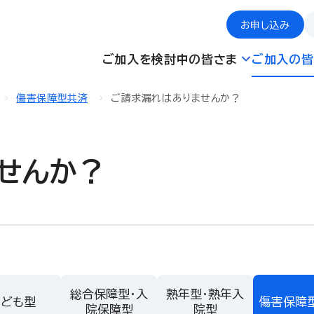
お申し込み
ご加入を検討中の皆さま
ご加入の皆
傷害保障型共済
ご請求漏れはありませんか？
せんか？
総合保障型・入
熟年型・熟年入
こども型
傷害保障
院保障型
院型