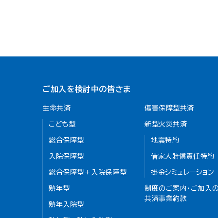
ご加入を検討中の皆さま
生命共済
傷害保障型共済
こども型
新型火災共済
総合保障型
地震特約
入院保障型
借家人賠償責任特約
総合保障型＋入院保障型
掛金シミュレーション
熟年型
制度のご案内・ご加入の
共済事業約款
熟年入院型