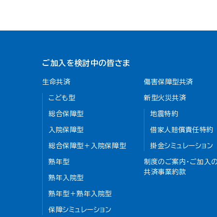
ご加入を検討中の皆さま
生命共済
傷害保障型共済
こども型
新型火災共済
総合保障型
地震特約
入院保障型
借家人賠償責任特約
総合保障型＋入院保障型
掛金シミュレーション
熟年型
制度のご案内・ご加入の
共済事業約款
熟年入院型
熟年型＋熟年入院型
保障シミュレーション