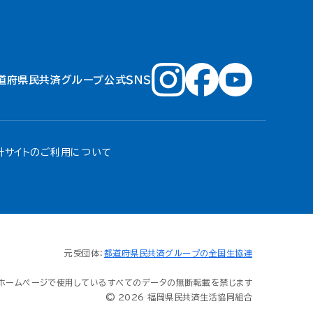
道府県民共済グループ公式ＳＮＳ
針
サイトのご利用について
元受団体：
都道府県民共済グループの全国生協連
ホームページで使用しているすべてのデータの無断転載を禁じます
© 2026 福岡県民共済生活協同組合