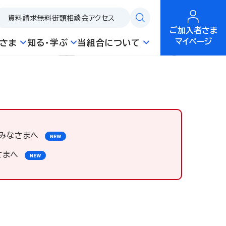
資料請求
無料街頭相談会
アクセス
ご加入者さま
マイページ
さま
知る・学ぶ
当組合について
みなさまへ
さまへ