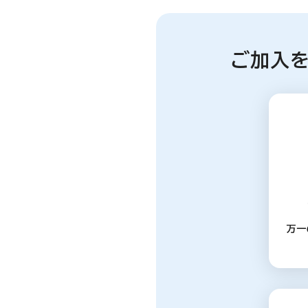
ご加入
万一