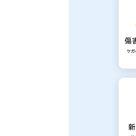
傷
ケガ
新