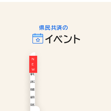
県民共済の
イベント
無
料
街
頭
相
談